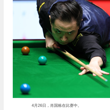
4月26日，肖国栋在比赛中。