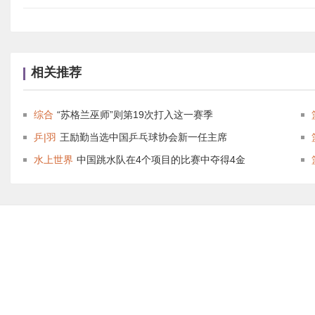
相关推荐
综合
“苏格兰巫师”则第19次打入这一赛季
乒|羽
王励勤当选中国乒乓球协会新一任主席
水上世界
中国跳水队在4个项目的比赛中夺得4金