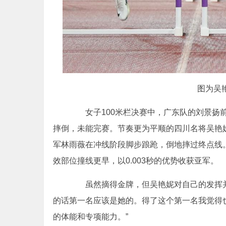
图为吴艳妮
女子100米栏决赛中，广东队的刘景扬前
摔倒，未能完赛。节奏更为平顺的四川名将吴艳妮
军林雨薇在冲线阶段脚步踉跄，倒地摔过终点线。
效部位撞线更早，以0.003秒的优势收获亚军。
虽然摘得金牌，但吴艳妮对自己的发挥并
的话第一名应该是她的。得了这个第一名我觉得
的体能和专项能力。”