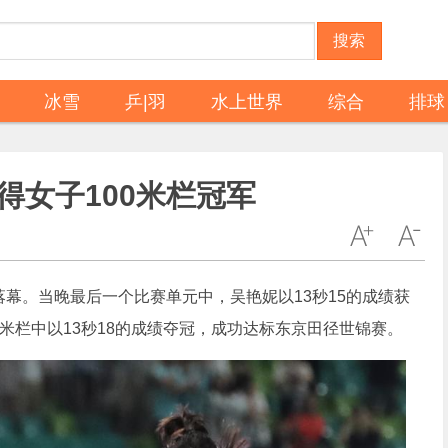
搜索
冰雪
乒|羽
水上世界
综合
排球
得女子100米栏冠军
幕。当晚最后一个比赛单元中，吴艳妮以13秒15的成绩获
0米栏中以13秒18的成绩夺冠，成功达标东京田径世锦赛。