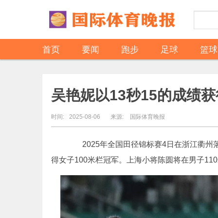
首页
要闻
跑步
足球
篮球
吴艳妮以13秒15的成绩获
时间:
2025-08-06
来源:
国际体育晚报
2025年全国田径锦标赛4日在浙江衢州落
得女子100米栏冠军。上海小将陈圆将在男子11