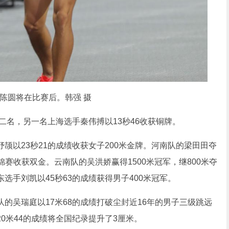
圆将在比赛后。韩强 摄
名，另一名上海选手秦伟搏以13秒46收获铜牌。
以23秒21的成绩收获女子200米金牌。河南队的梁田田夺
全锦赛收获双金。云南队的吴洪娇赢得1500米冠军，继800米夺
选手刘凯以45秒63的成绩获得男子400米冠军。
吴瑞庭以17米68的成绩打破尘封近16年的男子三级跳远
0米44的成绩将全国纪录提升了3厘米。