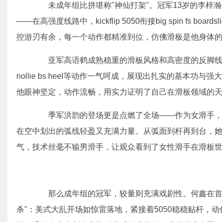
未成年组比拼堪称"神仙打架"。冠军13岁的李梓瀚
——在高强度线路中，kickflip 5050衔接big spin fs
控游刃有余，每一个动作都精准到位，仿佛滑板是他身体
亚军高语鹤成熟稳重的滑板风格和高密度的反脚线路征服众
nollie bs heel等动作一气呵成，展现出扎实的基本
他眼神坚定，动作流畅，用实力证明了自己在滑板领域的天
季军洪韵的登场更是点燃了全场——作为女滑手，她一
在空中划出的弧线轻盈又充满力量。从弧面到杆再到台，她
气，技术丝毫不输男滑手，让观众看到了女性滑手在滑板
那么成年组的冠军，较量则充满戏剧性。何鑫在首轮
杀"：美式大乱开场如惊雷落地，紧接着5050稳稳贴杆，