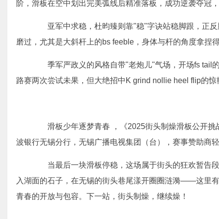
阶，滑板在空中划出完美弧线后精准落板，成功逆袭夺冠
亚军中求稳，杜昀臻则靠"稳"字诀站稳脚跟，正反
磨过，尤其是大斜杆上的bs feeble，身体与杆的角度拿
季军严政义的风格自带"老炮儿"气场，开场fs tail
路赛两次尝试未果，但大绝招中K grind nollie heel f
滑板少年逐梦青春 ，《2025街头制燥滑板公开挑
波银行无锡分行，无锡广播电视集团（台），赛事赞助商
当最后一块滑板停稳，这场属于街头的狂欢暂告段
入湖面的石子，在无锡的街头巷尾漾开圈圈涟漪——这里
青春的开放与包容。下一站，街头制燥，继续燥！